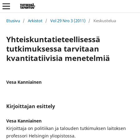
Etusivu
/
Arkistot
/
Vol 29 Nro 3 (2011)
/
Keskustelua
Yhteiskuntatieteellisessä
tutkimuksessa tarvitaan
kvantitatiivisia menetelmiä
Vesa Kanniainen
Kirjoittajan esittely
Vesa Kanniainen
Kirjoittaja on politiikan ja talouden tutkimuksen laitoksen
professori Helsingin yliopistossa.