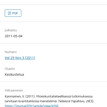
PDF
Julkaistu
2011-05-04
Numero
Vol 29 Nro 3 (2011)
Osasto
Keskustelua
Viittaaminen
Kanniainen, V. (2011). Yhteiskuntatieteellisessä tutkimuksessa
tarvitaan kvantitatiivisia menetelmiä.
Tieteessä Tapahtuu
,
29
(3).
https://journal.fi/tt/article/view/4102