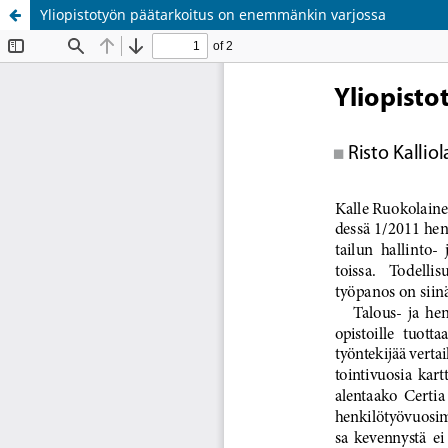
Yliopistotyön päätarkoitus on enemmänkin varjossa