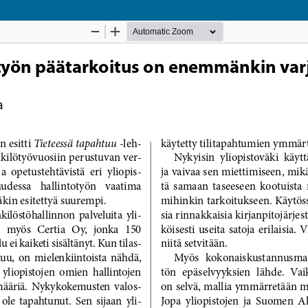
Palvelua ylläpitää
Tieteellisten seurain valtuuskunta
.