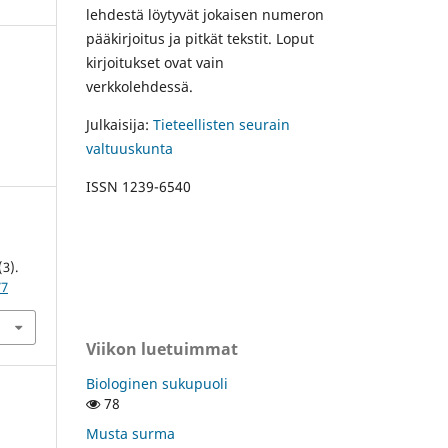
lehdestä löytyvät jokaisen numeron
pääkirjoitus ja pitkät tekstit. Loput
kirjoitukset ovat vain
verkkolehdessä.
Julkaisija:
Tieteellisten seurain
valtuuskunta
ISSN 1239-6540
(3).
77
Viikon luetuimmat
Biologinen sukupuoli
78
Musta surma