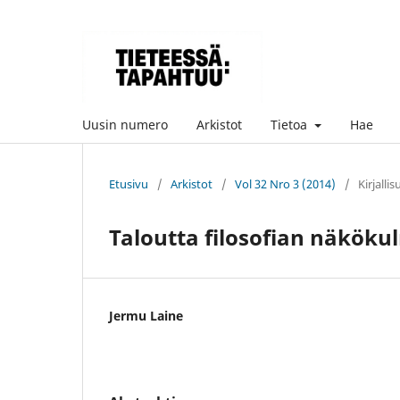
Uusin numero
Arkistot
Tietoa
Hae
Etusivu
/
Arkistot
/
Vol 32 Nro 3 (2014)
/
Kirjalli
Taloutta filosofian näköku
Jermu Laine