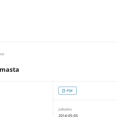
suus
lmasta
PDF
Julkaistu
2014-05-05