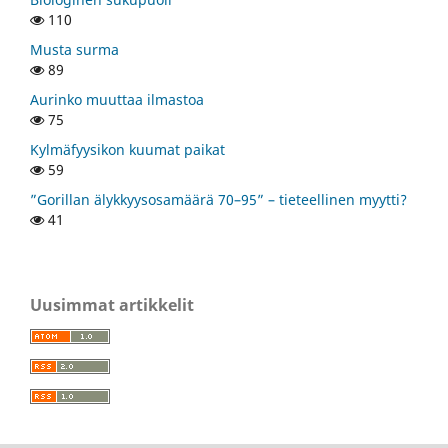
110
Musta surma
89
Aurinko muuttaa ilmastoa
75
Kylmäfyysikon kuumat paikat
59
”Gorillan älykkyysosamäärä 70–95” – tieteellinen myytti?
41
Uusimmat artikkelit