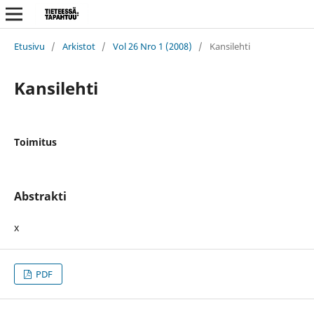
Etusivu
/
Arkistot
/
Vol 26 Nro 1 (2008)
/
Kansilehti
Kansilehti
Toimitus
Abstrakti
x
PDF