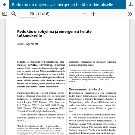
Reduktio on ohjelma ja emergenssi heräte tutkimukselle
Palvelua ylläpitää
Tieteellisten seurain valtuuskunta
.