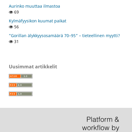
Aurinko muuttaa ilmastoa
69
Kylmäfyysikon kuumat paikat
56
”Gorillan älykkyysosamäärä 70–95” – tieteellinen myytti?
31
Uusimmat artikkelit