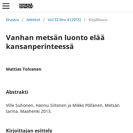
Etusivu
/
Arkistot
/
Vol 33 Nro 4 (2015)
/
Kirjallisuus
Vanhan metsän luonto elää
kansanperinteessä
Mattias Tolvanen
Abstrakti
Ville Suhonen, Hannu Siitonen ja Mikko Pöllänen, Metsän
tarina. Maahenki 2013.
Kirjoittajan esittely