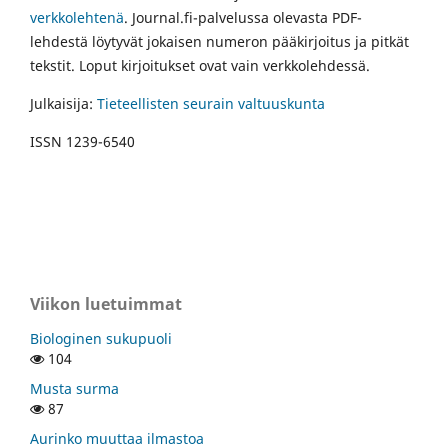
verkkolehtenä
. Journal.fi-palvelussa olevasta PDF-
lehdestä löytyvät jokaisen numeron pääkirjoitus ja pitkät
tekstit. Loput kirjoitukset ovat vain verkkolehdessä.
Julkaisija:
Tieteellisten seurain valtuuskunta
ISSN 1239-6540
Viikon luetuimmat
Biologinen sukupuoli
104
Musta surma
87
Aurinko muuttaa ilmastoa