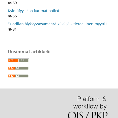
69
Kylmäfyysikon kuumat paikat
56
”Gorillan älykkyysosamäärä 70–95” – tieteellinen myytti?
31
Uusimmat artikkelit