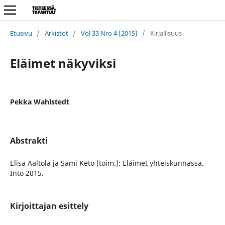
Etusivu
/
Arkistot
/
Vol 33 Nro 4 (2015)
/
Kirjallisuus
Eläimet näkyviksi
Pekka Wahlstedt
Abstrakti
Elisa Aaltola ja Sami Keto (toim.): Eläimet yhteiskunnassa.
Into 2015.
Kirjoittajan esittely