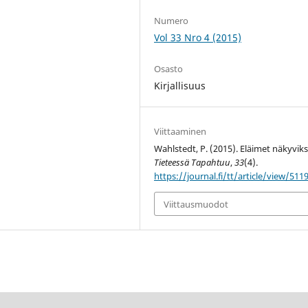
Numero
Vol 33 Nro 4 (2015)
Osasto
Kirjallisuus
Viittaaminen
Wahlstedt, P. (2015). Eläimet näkyviks
Tieteessä Tapahtuu
,
33
(4).
https://journal.fi/tt/article/view/511
Viittausmuodot