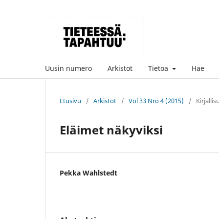
Uusin numero
Arkistot
Tietoa
Hae
Etusivu
/
Arkistot
/
Vol 33 Nro 4 (2015)
/
Kirjalli
Eläimet näkyviksi
Pekka Wahlstedt