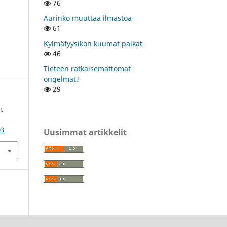
76
Aurinko muuttaa ilmastoa
61
Kylmäfyysikon kuumat paikat
46
Tieteen ratkaisemattomat
ongelmat?
29
i.
93
Uusimmat artikkelit