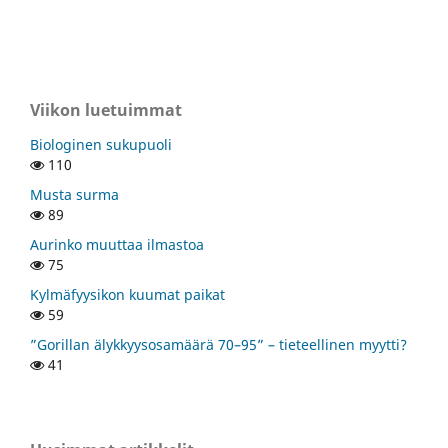
Viikon luetuimmat
Biologinen sukupuoli
110
Musta surma
89
Aurinko muuttaa ilmastoa
75
Kylmäfyysikon kuumat paikat
59
”Gorillan älykkyysosamäärä 70–95” – tieteellinen myytti?
41