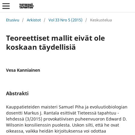
Etusivu
/
Arkistot
/
Vol 33 Nro 5 (2015)
/
Keskustelua
Teoreettiset mallit eivät ole
koskaan täydellisiä
Vesa Kanniainen
Abstrakti
Kauppatieteiden maisteri Samuel Piha ja evoluutiobiologian
dosentti Markus J. Rantala esittivät Tieteessä tapahtuu -
lehdessä (3/2015) provokatiivisen puheenvuoron Edward D.
Wilsonin konsilienssin puolesta. Uskon silti, että he ovat
oikeassa, vaikka heidän kirjoituksensa voi odottaa