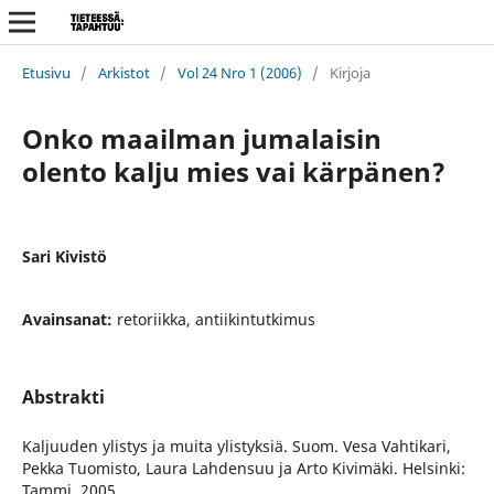
Etusivu
/
Arkistot
/
Vol 24 Nro 1 (2006)
/
Kirjoja
Onko maailman jumalaisin
olento kalju mies vai kärpänen?
Sari Kivistö
Avainsanat:
retoriikka, antiikintutkimus
Abstrakti
Kaljuuden ylistys ja muita ylistyksiä. Suom. Vesa Vahtikari,
Pekka Tuomisto, Laura Lahdensuu ja Arto Kivimäki. Helsinki:
Tammi, 2005.