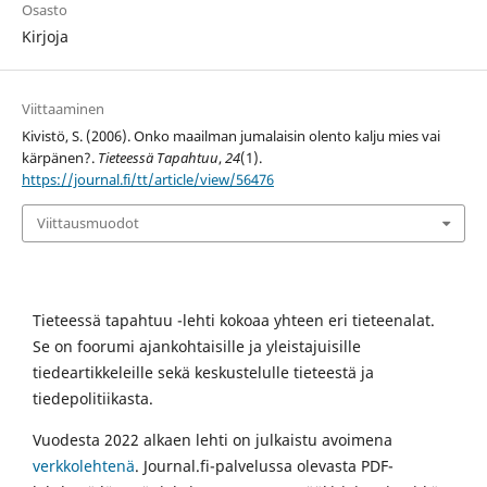
Osasto
Kirjoja
Viittaaminen
Kivistö, S. (2006). Onko maailman jumalaisin olento kalju mies vai
kärpänen?.
Tieteessä Tapahtuu
,
24
(1).
https://journal.fi/tt/article/view/56476
Viittausmuodot
Tieteessä tapahtuu -lehti kokoaa yhteen eri tieteenalat.
Se on foorumi ajankohtaisille ja yleistajuisille
tiedeartikkeleille sekä keskustelulle tieteestä ja
tiedepolitiikasta.
Vuodesta 2022 alkaen lehti on julkaistu avoimena
verkkolehtenä
. Journal.fi-palvelussa olevasta PDF-