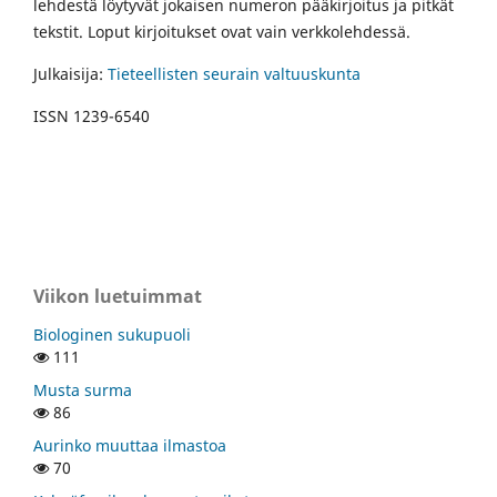
lehdestä löytyvät jokaisen numeron pääkirjoitus ja pitkät
tekstit. Loput kirjoitukset ovat vain verkkolehdessä.
Julkaisija:
Tieteellisten seurain valtuuskunta
ISSN 1239-6540
Viikon luetuimmat
Biologinen sukupuoli
111
Musta surma
86
Aurinko muuttaa ilmastoa
70