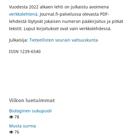
Vuodesta 2022 alkaen lehti on julkaistu avoimena
verkkolehtenä
. Journal.fi-palvelussa olevasta PDF-
lehdestä löytyvät jokaisen numeron pääkirjoitus ja pitkät
tekstit. Loput kirjoitukset ovat vain verkkolehdessä.
Julkaisija:
Tieteellisten seurain valtuuskunta
ISSN 1239-6540
Viikon luetuimmat
Biologinen sukupuoli
78
Musta surma
76