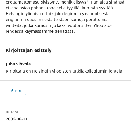
erottamattomasti sivistynyt monikielisyys”. Hän ajaa sinänsä
oikeaa asiaa pahansuopaisella tyylillä, kun hän syyttää
Helsingin yliopiston tutkijakollegiumia yksipuolisesta
englannin suosimisesta toistaen samoja perättömiä
väitteitä, jotka kumosin jo kaksi vuotta sitten Yliopisto-
lehdessä käymässämme debatissa.
Kirjoittajan esittely
Juha Sihvola
Kirjoittaja on Helsingin yliopiston tutkijakollegiumin johtaja.
PDF
Julkaistu
2006-06-01