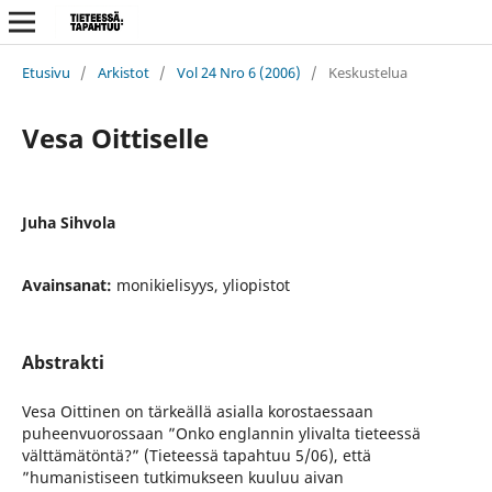
Etusivu
/
Arkistot
/
Vol 24 Nro 6 (2006)
/
Keskustelua
Vesa Oittiselle
Juha Sihvola
Avainsanat:
monikielisyys, yliopistot
Abstrakti
Vesa Oittinen on tärkeällä asialla korostaessaan
puheenvuorossaan ”Onko englannin ylivalta tieteessä
välttämätöntä?” (Tieteessä tapahtuu 5/06), että
”humanistiseen tutkimukseen kuuluu aivan