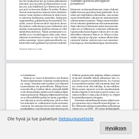
Ole hyvä ja lue palvelun
tietosuojaseloste
Hyväksyn