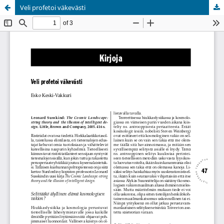
Veli profetoi väkevästi
Palvelua ylläpitää
Tieteellisten seurain valtuuskunta
.