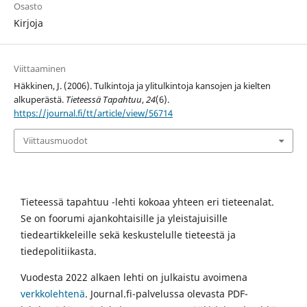
Osasto
Kirjoja
Viittaaminen
Häkkinen, J. (2006). Tulkintoja ja ylitulkintoja kansojen ja kielten
alkuperästä.
Tieteessä Tapahtuu
,
24
(6).
https://journal.fi/tt/article/view/56714
Viittausmuodot
Tieteessä tapahtuu -lehti kokoaa yhteen eri tieteenalat.
Se on foorumi ajankohtaisille ja yleistajuisille
tiedeartikkeleille sekä keskustelulle tieteestä ja
tiedepolitiikasta.
Vuodesta 2022 alkaen lehti on julkaistu avoimena
verkkolehtenä
. Journal.fi-palvelussa olevasta PDF-