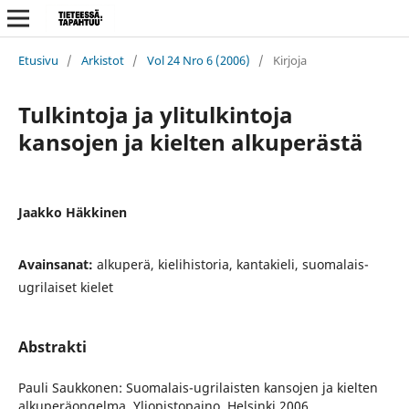
Etusivu
/
Arkistot
/
Vol 24 Nro 6 (2006)
/
Kirjoja
Tulkintoja ja ylitulkintoja
kansojen ja kielten alkuperästä
Jaakko Häkkinen
Avainsanat:
alkuperä, kielihistoria, kantakieli, suomalais-
ugrilaiset kielet
Abstrakti
Pauli Saukkonen: Suomalais-ugrilaisten kansojen ja kielten
alkuperäongelma. Yliopistopaino, Helsinki 2006.