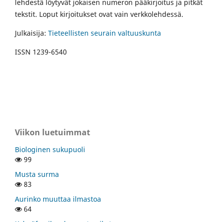
lehdestä löytyvät jokaisen numeron pääkirjoitus ja pitkät
tekstit. Loput kirjoitukset ovat vain verkkolehdessä.
Julkaisija:
Tieteellisten seurain valtuuskunta
ISSN 1239-6540
Viikon luetuimmat
Biologinen sukupuoli
99
Musta surma
83
Aurinko muuttaa ilmastoa
64