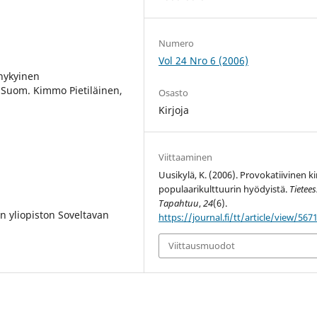
Numero
Vol 24 Nro 6 (2006)
 nykyinen
 Suom. Kimmo Pietiläinen,
Osasto
Kirjoja
Viittaaminen
Uusikylä, K. (2006). Provokatiivinen ki
populaarikulttuurin hyödyistä.
Tietee
Tapahtuu
,
24
(6).
in yliopiston Soveltavan
https://journal.fi/tt/article/view/567
Viittausmuodot