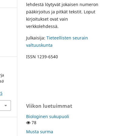
lehdestä löytyvät jokaisen numeron
pääkirjoitus ja pitkät tekstit. Loput
kirjoitukset ovat vain
verkkolehdessä.
Julkaisija:
Tieteellisten seurain
valtuuskunta
ISSN 1239-6540
rja
ssä
15
Viikon luetuimmat
Biologinen sukupuoli
78
Musta surma