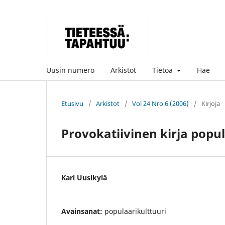
Uusin numero
Arkistot
Tietoa
Hae
Etusivu
/
Arkistot
/
Vol 24 Nro 6 (2006)
/
Kirjoja
Provokatiivinen kirja popu
Kari Uusikylä
Avainsanat:
populaarikulttuuri