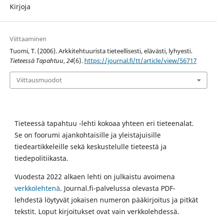
Kirjoja
Viittaaminen
Tuomi, T. (2006). Arkkitehtuurista tieteellisesti, elävästi, lyhyesti.
Tieteessä Tapahtuu
,
24
(6).
https://journal.fi/tt/article/view/56717
Viittausmuodot
Tieteessä tapahtuu -lehti kokoaa yhteen eri tieteenalat.
Se on foorumi ajankohtaisille ja yleistajuisille
tiedeartikkeleille sekä keskustelulle tieteestä ja
tiedepolitiikasta.
Vuodesta 2022 alkaen lehti on julkaistu avoimena
verkkolehtenä
. Journal.fi-palvelussa olevasta PDF-
lehdestä löytyvät jokaisen numeron pääkirjoitus ja pitkät
tekstit. Loput kirjoitukset ovat vain verkkolehdessä.