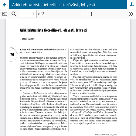
Arkkitehtuurista tieteellisesti, elävästi, lyhyesti
Palvelua ylläpitää
Tieteellisten seurain valtuuskunta
.