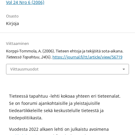
Vol 24 Nro 6 (2006)
Osasto
Kirjoja
Viittaaminen
Korppi-Tommola, A. (2006). Tieteen ehtoja ja tekijöitä sota-aikana.
Tieteessä Tapahtuu
,
24
(6).
https://journal.fi/tt/article/view/56719
Viittausmuodot
Tieteessä tapahtuu -lehti kokoaa yhteen eri tieteenalat.
Se on foorumi ajankohtaisille ja yleistajuisille
tiedeartikkeleille sekä keskustelulle tieteestä ja
tiedepolitiikasta.
Vuodesta 2022 alkaen lehti on julkaistu avoimena