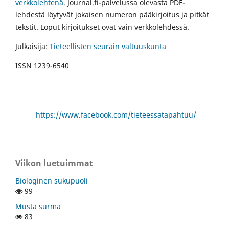
verkkolehtenä
. Journal.fi-palvelussa olevasta PDF-
lehdestä löytyvät jokaisen numeron pääkirjoitus ja pitkät
tekstit. Loput kirjoitukset ovat vain verkkolehdessä.
Julkaisija:
Tieteellisten seurain valtuuskunta
ISSN 1239-6540
https://www.facebook.com/tieteessatapahtuu/
Viikon luetuimmat
Biologinen sukupuoli
99
Musta surma
83