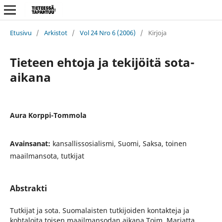
Etusivu
/
Arkistot
/
Vol 24 Nro 6 (2006)
/
Kirjoja
Tieteen ehtoja ja tekijöitä sota-
aikana
Aura Korppi-Tommola
Avainsanat:
kansallissosialismi, Suomi, Saksa, toinen
maailmansota, tutkijat
Abstrakti
Tutkijat ja sota. Suomalaisten tutkijoiden kontakteja ja
kohtaloita toisen maailmansodan aikana Toim. Marjatta