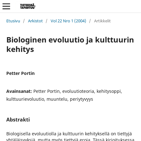
Etusivu
/
Arkistot
/
Vol 22 Nro 1 (2004)
/
Artikkelit
Biologinen evoluutio ja kulttuurin
kehitys
Petter Portin
Avainsanat:
Petter Portin, evoluutioteoria, kehitysoppi,
kulttuurievoluutio, muuntelu, periytyvyys
Abstrakti
Biologisella evoluutiolla ja kulttuurin kehityksellä on tiettyjä
yhtäläisyyksiä, mutta myös tiettyjä eroja. Tässä kirjoituksessa