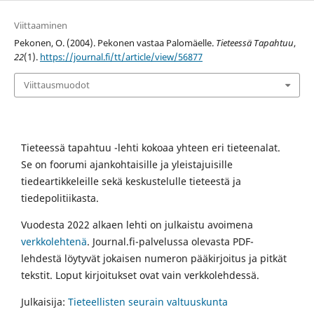
Viittaaminen
Pekonen, O. (2004). Pekonen vastaa Palomäelle.
Tieteessä Tapahtuu
,
22
(1).
https://journal.fi/tt/article/view/56877
Viittausmuodot
Tieteessä tapahtuu -lehti kokoaa yhteen eri tieteenalat.
Se on foorumi ajankohtaisille ja yleistajuisille
tiedeartikkeleille sekä keskustelulle tieteestä ja
tiedepolitiikasta.
Vuodesta 2022 alkaen lehti on julkaistu avoimena
verkkolehtenä
. Journal.fi-palvelussa olevasta PDF-
lehdestä löytyvät jokaisen numeron pääkirjoitus ja pitkät
tekstit. Loput kirjoitukset ovat vain verkkolehdessä.
Julkaisija:
Tieteellisten seurain valtuuskunta