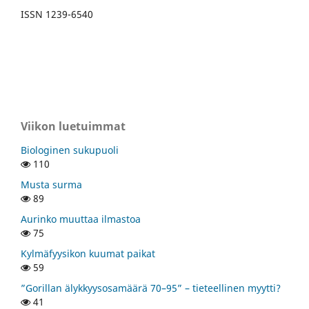
ISSN 1239-6540
Viikon luetuimmat
Biologinen sukupuoli
110
Musta surma
89
Aurinko muuttaa ilmastoa
75
Kylmäfyysikon kuumat paikat
59
”Gorillan älykkyysosamäärä 70–95” – tieteellinen myytti?
41