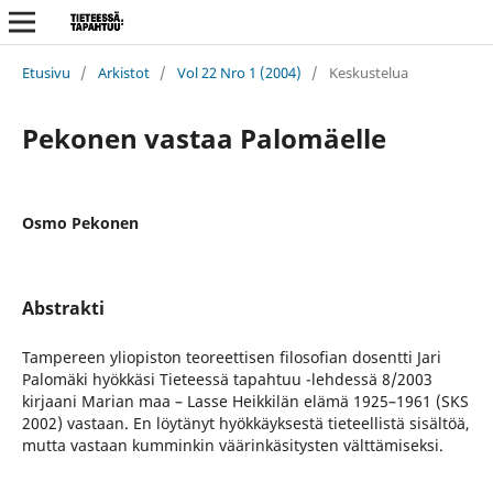
Etusivu
/
Arkistot
/
Vol 22 Nro 1 (2004)
/
Keskustelua
Pekonen vastaa Palomäelle
Osmo Pekonen
Abstrakti
Tampereen yliopiston teoreettisen filosofian dosentti Jari
Palomäki hyökkäsi Tieteessä tapahtuu -lehdessä 8/2003
kirjaani Marian maa – Lasse Heikkilän elämä 1925–1961 (SKS
2002) vastaan. En löytänyt hyökkäyksestä tieteellistä sisältöä,
mutta vastaan kumminkin väärinkäsitysten välttämiseksi.