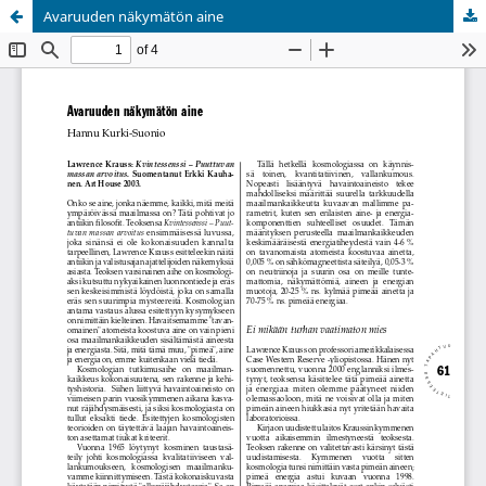
Avaruuden näkymätön aine
Palvelua ylläpitää
Tieteellisten seurain valtuuskunta
.