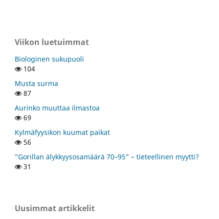
Viikon luetuimmat
Biologinen sukupuoli
104
Musta surma
87
Aurinko muuttaa ilmastoa
69
Kylmäfyysikon kuumat paikat
56
”Gorillan älykkyysosamäärä 70–95” – tieteellinen myytti?
31
Uusimmat artikkelit