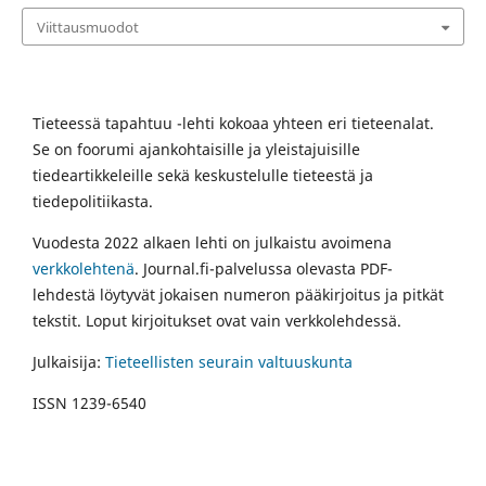
Viittausmuodot
Tieteessä tapahtuu -lehti kokoaa yhteen eri tieteenalat.
Se on foorumi ajankohtaisille ja yleistajuisille
tiedeartikkeleille sekä keskustelulle tieteestä ja
tiedepolitiikasta.
Vuodesta 2022 alkaen lehti on julkaistu avoimena
verkkolehtenä
. Journal.fi-palvelussa olevasta PDF-
lehdestä löytyvät jokaisen numeron pääkirjoitus ja pitkät
tekstit. Loput kirjoitukset ovat vain verkkolehdessä.
Julkaisija:
Tieteellisten seurain valtuuskunta
ISSN 1239-6540