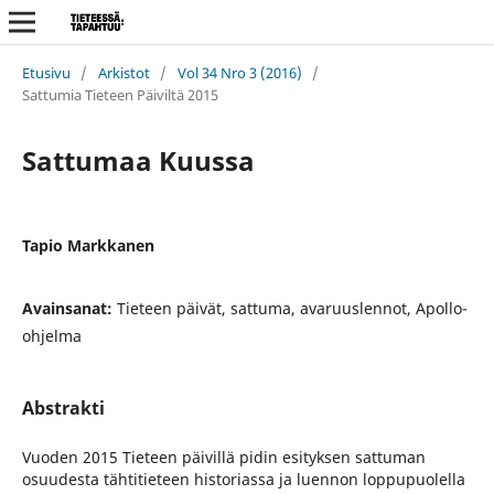
Etusivu
/
Arkistot
/
Vol 34 Nro 3 (2016)
/
Sattumia Tieteen Päiviltä 2015
Sattumaa Kuussa
Tapio Markkanen
Avainsanat:
Tieteen päivät, sattuma, avaruuslennot, Apollo-
ohjelma
Abstrakti
Vuoden 2015 Tieteen päivillä pidin esityksen sattuman
osuudesta tähtitieteen historiassa ja luennon loppupuolella