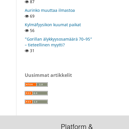
87
Aurinko muuttaa ilmastoa
69
Kylmäfyysikon kuumat paikat
56
”Gorillan älykkyysosamäärä 70–95”
– tieteellinen myytti?
31
Uusimmat artikkelit