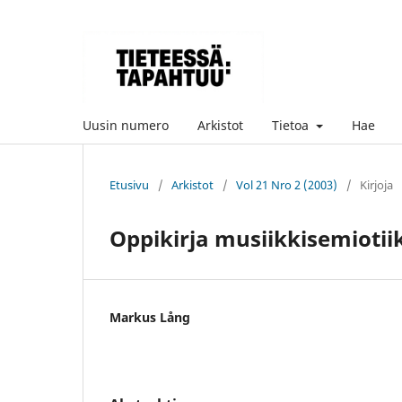
Uusin numero
Arkistot
Tietoa
Hae
Etusivu
/
Arkistot
/
Vol 21 Nro 2 (2003)
/
Kirjoja
Oppikirja musiikkisemiotii
Markus Lång