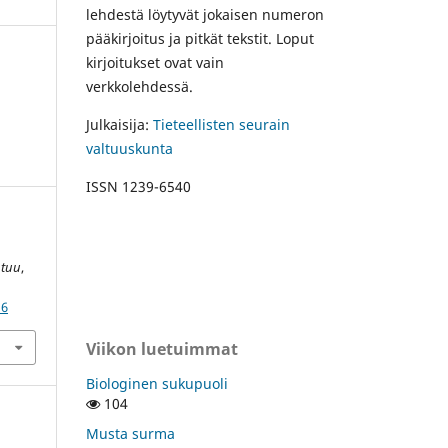
lehdestä löytyvät jokaisen numeron
pääkirjoitus ja pitkät tekstit. Loput
kirjoitukset ovat vain
verkkolehdessä.
Julkaisija:
Tieteellisten seurain
valtuuskunta
ISSN 1239-6540
htuu
,
16
Viikon luetuimmat
Biologinen sukupuoli
104
Musta surma