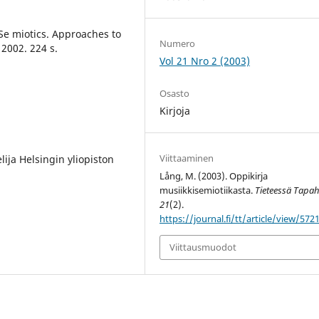
 Se miotics. Approaches to
Numero
 2002. 224 s.
Vol 21 Nro 2 (2003)
Osasto
Kirjoja
Viittaaminen
kelija Helsingin yliopiston
Lång, M. (2003). Oppikirja
musiikkisemiotiikasta.
Tieteessä Tapa
21
(2).
https://journal.fi/tt/article/view/572
Viittausmuodot