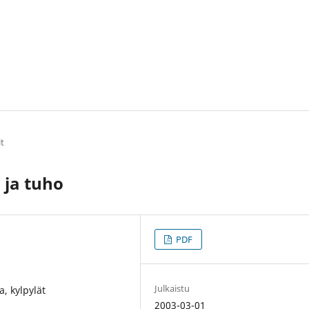
it
 ja tuho
PDF
Julkaistu
, kylpylät
2003-03-01