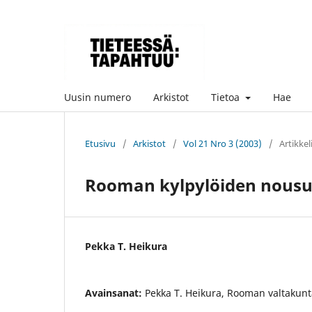
Uusin numero
Arkistot
Tietoa
Hae
Etusivu
/
Arkistot
/
Vol 21 Nro 3 (2003)
/
Artikkel
Rooman kylpylöiden nousu
Pekka T. Heikura
Avainsanat:
Pekka T. Heikura, Rooman valtakunta