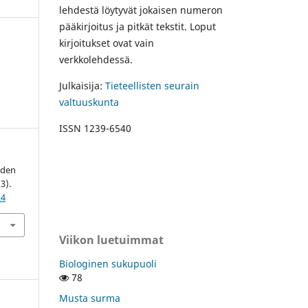
lehdestä löytyvät jokaisen numeron
pääkirjoitus ja pitkät tekstit. Loput
kirjoitukset ovat vain
verkkolehdessä.
Julkaisija:
Tieteellisten seurain
valtuuskunta
ISSN 1239-6540
iden
(3).
24
Viikon luetuimmat
Biologinen sukupuoli
78
Musta surma