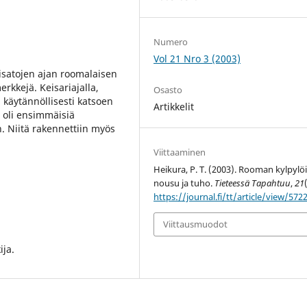
Numero
Vol 21 Nro 3 (2003)
sisatojen ajan roomalaisen
rkkejä. Keisariajalla,
Osasto
in käytännöllisesti katsoen
Artikkelit
 oli ensimmäisiä
. Niitä rakennettiin myös
Viittaaminen
Heikura, P. T. (2003). Rooman kylpylö
nousu ja tuho.
Tieteessä Tapahtuu
,
21
https://journal.fi/tt/article/view/572
Viittausmuodot
ija.