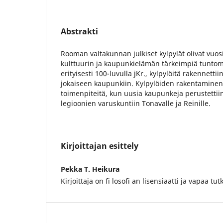
Abstrakti
Rooman valtakunnan julkiset kylpylät olivat vuo
kulttuurin ja kaupunkielämän tärkeimpiä tuntome
erityisesti 100-luvulla jKr., kylpylöitä rakennetti
jokaiseen kaupunkiin. Kylpylöiden rakentaminen
toimenpiteitä, kun uusia kaupunkeja perustettiin
legioonien varuskuntiin Tonavalle ja Reinille.
Kirjoittajan esittely
Pekka T. Heikura
Kirjoittaja on fi losofi an lisensiaatti ja vapaa tutk