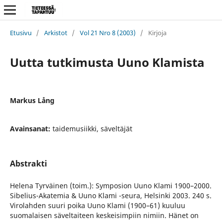
Etusivu
/
Arkistot
/
Vol 21 Nro 8 (2003)
/
Kirjoja
Uutta tutkimusta Uuno Klamista
Markus Lång
Avainsanat:
taidemusiikki, säveltäjät
Abstrakti
Helena Tyrväinen (toim.): Symposion Uuno Klami 1900–2000.
Sibelius-Akatemia & Uuno Klami -seura, Helsinki 2003. 240 s.
Virolahden suuri poika Uuno Klami (1900–61) kuuluu
suomalaisen säveltaiteen keskeisimpiin nimiin. Hänet on