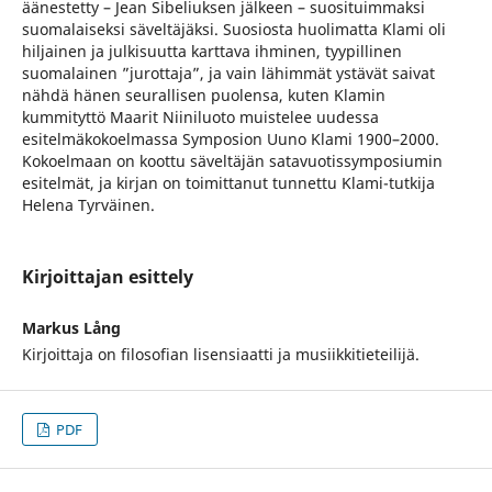
äänestetty – Jean Sibeliuksen jälkeen – suosituimmaksi
suomalaiseksi säveltäjäksi. Suosiosta huolimatta Klami oli
hiljainen ja julkisuutta karttava ihminen, tyypillinen
suomalainen ”jurottaja”, ja vain lähimmät ystävät saivat
nähdä hänen seurallisen puolensa, kuten Klamin
kummityttö Maarit Niiniluoto muistelee uudessa
esitelmäkokoelmassa Symposion Uuno Klami 1900–2000.
Kokoelmaan on koottu säveltäjän satavuotissymposiumin
esitelmät, ja kirjan on toimittanut tunnettu Klami-tutkija
Helena Tyrväinen.
Kirjoittajan esittely
Markus Lång
Kirjoittaja on filosofian lisensiaatti ja musiikkitieteilijä.
PDF