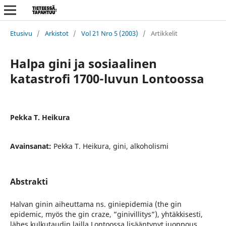
Etusivu
/
Arkistot
/
Vol 21 Nro 5 (2003)
/
Artikkelit
Halpa gini ja sosiaalinen
katastrofi 1700-luvun Lontoossa
Pekka T. Heikura
Avainsanat:
Pekka T. Heikura, gini, alkoholismi
Abstrakti
Halvan ginin aiheuttama ns. giniepidemia (the gin
epidemic, myös the gin craze, ”ginivillitys”), yhtäkkisesti,
lähes kulkutaudin lailla Lontoossa lisääntynyt juoppous