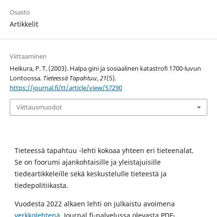
Osasto
Artikkelit
Viittaaminen
Heikura, P. T. (2003). Halpa gini ja sosiaalinen katastrofi 1700-luvun
Lontoossa.
Tieteessä Tapahtuu
,
21
(5).
https://journal.fi/tt/article/view/57290
Viittausmuodot
Tieteessä tapahtuu -lehti kokoaa yhteen eri tieteenalat.
Se on foorumi ajankohtaisille ja yleistajuisille
tiedeartikkeleille sekä keskustelulle tieteestä ja
tiedepolitiikasta.
Vuodesta 2022 alkaen lehti on julkaistu avoimena
verkkolehtenä
. Journal.fi-palvelussa olevasta PDF-