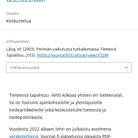
Osasto
Keskustelua
Viittaaminen
Lång, M. (2003). Perimän vaikutusta tutkailemassa.
Tieteessä
Tapahtuu
,
21
(5).
https://journal.fi/tt/article/view/57299
Viittausmuodot
Tieteessä tapahtuu -lehti kokoaa yhteen eri tieteenalat.
Se on foorumi ajankohtaisille ja yleistajuisille
tiedeartikkeleille sekä keskustelulle tieteestä ja
tiedepolitiikasta.
Vuodesta 2022 alkaen lehti on julkaistu avoimena
verkkolehtenä
. Journal.fi-palvelussa olevasta PDF-