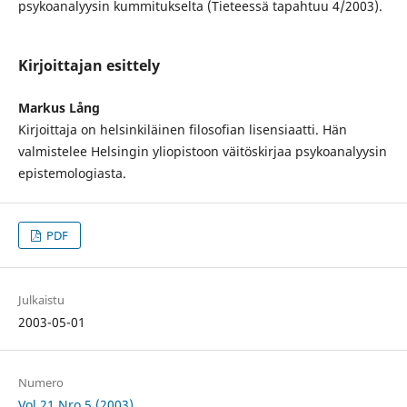
psykoanalyysin kummitukselta (Tieteessä tapahtuu 4/2003).
Kirjoittajan esittely
Markus Lång
Kirjoittaja on helsinkiläinen filosofian lisensiaatti. Hän
valmistelee Helsingin yliopistoon väitöskirjaa psykoanalyysin
epistemologiasta.
PDF
Julkaistu
2003-05-01
Numero
Vol 21 Nro 5 (2003)