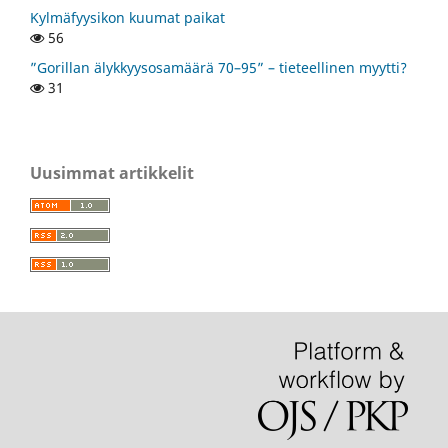
Kylmäfyysikon kuumat paikat
56
”Gorillan älykkyysosamäärä 70–95” – tieteellinen myytti?
31
Uusimmat artikkelit