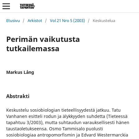
Etusivu
/
Arkistot
/
Vol 21 Nro 5 (2003)
/
Keskustelua
Perimän vaikutusta
tutkailemassa
Markus Lång
Abstrakti
Keskustelu sosiobiologian tieteellisyydestä jatkuu. Tatu
Vanhanen esitteli rodun ja älykkyyden suhdetta (Tieteessä
tapahtuu 3/2003), mutta suhtaudun varauksellisesti hänen
taustaoletukseensa. Osmo Tammisalo puolusti
sosiobiologiaa antropomorfismin ja Edvard Westermarckia