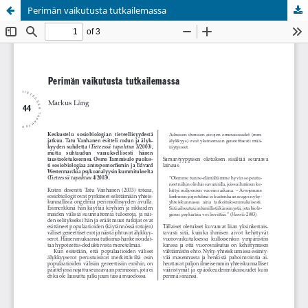
Perimän vaikutusta tutkailemassa
Palvelua ylläpitää
Tieteellisten seurain valtuuskunta
.