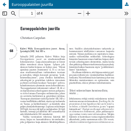
Eurooppalaisten juurilla
Palvelua ylläpitää
Tieteellisten seurain valtuuskunta
.