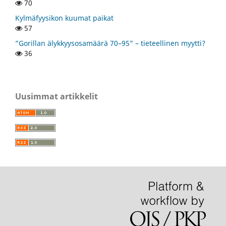
70
Kylmäfyysikon kuumat paikat
57
”Gorillan älykkyysosamäärä 70–95” – tieteellinen myytti?
36
Uusimmat artikkelit