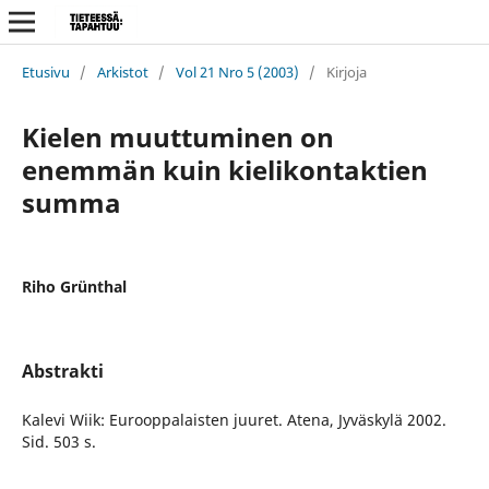
Etusivu
/
Arkistot
/
Vol 21 Nro 5 (2003)
/
Kirjoja
Kielen muuttuminen on
enemmän kuin kielikontaktien
summa
Riho Grünthal
Abstrakti
Kalevi Wiik: Eurooppalaisten juuret. Atena, Jyväskylä 2002.
Sid. 503 s.