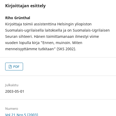
Kirjoittajan esittely
Riho Grünthal
Kirjoittaja toimii assistenttina Helsingin yliopiston
Suomalais-ugrilaisella laitoksella ja on Suomalais-Ugrilaisen
Seuran sihteeri. Hänen toimittamanaan ilmestyi viime
vuoden lopulla kirja ”Ennen, muinoin. Miten
menneisyyttämme tutkitaan” (SKS 2002).
PDF
Julkaistu
2003-05-01
Numero
Vol 21 Nro 5 (2003)