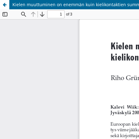
Kielen muuttuminen on enemmän kuin kielikontaktien sum