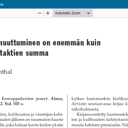
ma
Palvelua ylläpitää
Tieteellisten seurain valtuuskunta
.