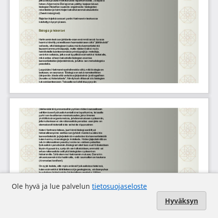
Ole hyvä ja lue palvelun
tietosuojaseloste
Hyväksyn