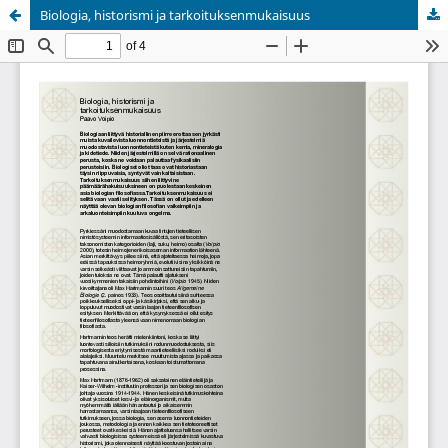
Biologia, historismi ja tarkoituksenmukaisuus
Palvelua ylläpitää
Tieteellisten seurain valtuuskunta
.