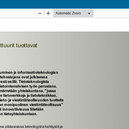
Palvelua ylläpitää
Tieteellisten seurain valtuuskunta
.