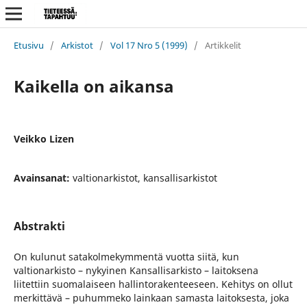
Etusivu
/
Arkistot
/
Vol 17 Nro 5 (1999)
/
Artikkelit
Kaikella on aikansa
Veikko Lizen
Avainsanat:
valtionarkistot, kansallisarkistot
Abstrakti
On kulunut satakolmekymmentä vuotta siitä, kun
valtionarkisto – nykyinen Kansallisarkisto – laitoksena
liitettiin suomalaiseen hallintorakenteeseen. Kehitys on ollut
merkittävä – puhummeko lainkaan samasta laitoksesta, joka