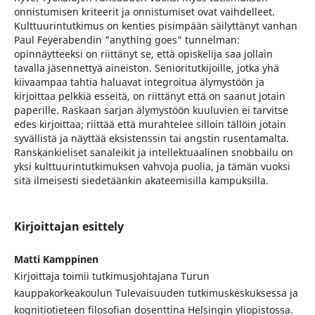
onnistumisen kriteerit ja onnistumiset ovat vaihdelleet.
Kulttuurintutkimus on kenties pisimpään säilyttänyt vanhan
Paul Feyerabendin "anything goes" tunnelman:
opinnäytteeksi on riittänyt se, että opiskelija saa jollain
tavalla jäsennettyä aineiston. Senioritutkijoille, jotka yhä
kiivaampaa tahtia haluavat integroitua älymystöön ja
kirjoittaa pelkkiä esseitä, on riittänyt että on saanut jotain
paperille. Raskaan sarjan älymystöön kuuluvien ei tarvitse
edes kirjoittaa; riittää että murahtelee silloin tällöin jotain
syvällistä ja näyttää eksistenssin tai angstin rusentamalta.
Ranskankieliset sanaleikit ja intellektuaalinen snobbailu on
yksi kulttuurintutkimuksen vahvoja puolia, ja tämän vuoksi
sitä ilmeisesti siedetäänkin akateemisilla kampuksilla.
Kirjoittajan esittely
Matti Kamppinen
Kirjoittaja toimii tutkimusjohtajana Turun
kauppakorkeakoulun Tulevaisuuden tutkimuskeskuksessa ja
kognitiotieteen filosofian dosenttina Helsingin yliopistossa.