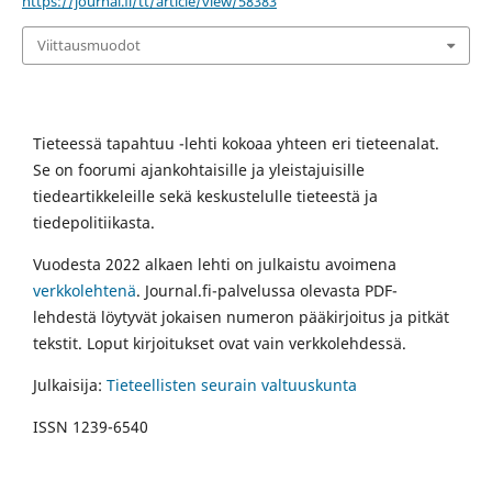
https://journal.fi/tt/article/view/58383
Viittausmuodot
Tieteessä tapahtuu -lehti kokoaa yhteen eri tieteenalat.
Se on foorumi ajankohtaisille ja yleistajuisille
tiedeartikkeleille sekä keskustelulle tieteestä ja
tiedepolitiikasta.
Vuodesta 2022 alkaen lehti on julkaistu avoimena
verkkolehtenä
. Journal.fi-palvelussa olevasta PDF-
lehdestä löytyvät jokaisen numeron pääkirjoitus ja pitkät
tekstit. Loput kirjoitukset ovat vain verkkolehdessä.
Julkaisija:
Tieteellisten seurain valtuuskunta
ISSN 1239-6540