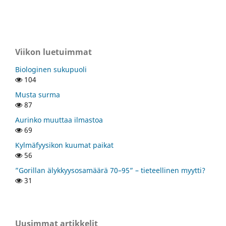
Viikon luetuimmat
Biologinen sukupuoli
104
Musta surma
87
Aurinko muuttaa ilmastoa
69
Kylmäfyysikon kuumat paikat
56
”Gorillan älykkyysosamäärä 70–95” – tieteellinen myytti?
31
Uusimmat artikkelit