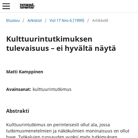
Etusivu
/
Arkistot
/
Vol 17 Nro 6 (1999)
/
Artikkelit
Kulttuurintutkimuksen
tulevaisuus – ei hyvältä näytä
Matti Kamppinen
Avainsanat:
kulttuurintutkimus
Abstrakti
Kulttuurintutkimus on perinteisesti ollut ala, jossa
tutkimusmenetelmien ja näkökulmien moninaisuus on ollut
hyve. Työkalujen runsauden vuoksi myös tutkimuksen