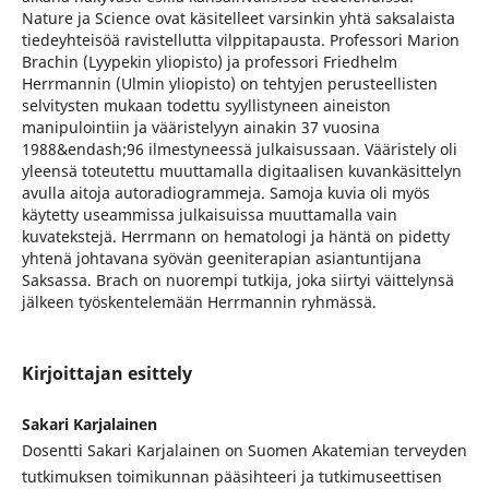
Nature ja Science ovat käsitelleet varsinkin yhtä saksalaista
tiedeyhteisöä ravistellutta vilppitapausta. Professori Marion
Brachin (Lyypekin yliopisto) ja professori Friedhelm
Herrmannin (Ulmin yliopisto) on tehtyjen perusteellisten
selvitysten mukaan todettu syyllistyneen aineiston
manipulointiin ja vääristelyyn ainakin 37 vuosina
1988&endash;96 ilmestyneessä julkaisussaan. Vääristely oli
yleensä toteutettu muuttamalla digitaalisen kuvankäsittelyn
avulla aitoja autoradiogrammeja. Samoja kuvia oli myös
käytetty useammissa julkaisuissa muuttamalla vain
kuvatekstejä. Herrmann on hematologi ja häntä on pidetty
yhtenä johtavana syövän geeniterapian asiantuntijana
Saksassa. Brach on nuorempi tutkija, joka siirtyi väittelynsä
jälkeen työskentelemään Herrmannin ryhmässä.
Kirjoittajan esittely
Sakari Karjalainen
Dosentti Sakari Karjalainen on Suomen Akatemian terveyden
tutkimuksen toimikunnan pääsihteeri ja tutkimuseettisen