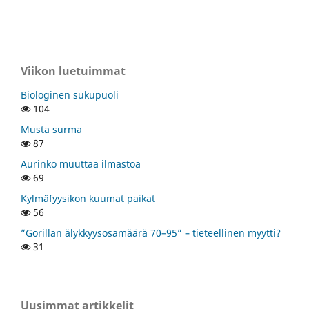
Viikon luetuimmat
Biologinen sukupuoli
104
Musta surma
87
Aurinko muuttaa ilmastoa
69
Kylmäfyysikon kuumat paikat
56
”Gorillan älykkyysosamäärä 70–95” – tieteellinen myytti?
31
Uusimmat artikkelit