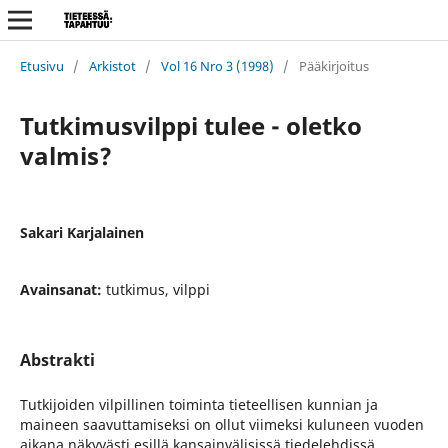
Etusivu
/
Arkistot
/
Vol 16 Nro 3 (1998)
/
Pääkirjoitus
Tutkimusvilppi tulee - oletko
valmis?
Sakari Karjalainen
Avainsanat:
tutkimus, vilppi
Abstrakti
Tutkijoiden vilpillinen toiminta tieteellisen kunnian ja
maineen saavuttamiseksi on ollut viimeksi kuluneen vuoden
aikana näkyvästi esillä kansainvälisissä tiedelehdissä.