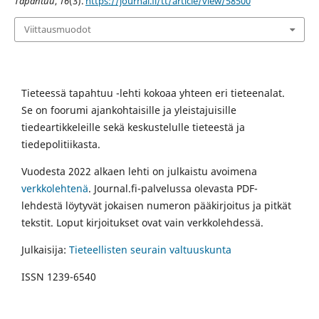
Tapahtuu
,
16
(3).
https://journal.fi/tt/article/view/58500
Viittausmuodot
Tieteessä tapahtuu -lehti kokoaa yhteen eri tieteenalat.
Se on foorumi ajankohtaisille ja yleistajuisille
tiedeartikkeleille sekä keskustelulle tieteestä ja
tiedepolitiikasta.
Vuodesta 2022 alkaen lehti on julkaistu avoimena
verkkolehtenä
. Journal.fi-palvelussa olevasta PDF-
lehdestä löytyvät jokaisen numeron pääkirjoitus ja pitkät
tekstit. Loput kirjoitukset ovat vain verkkolehdessä.
Julkaisija:
Tieteellisten seurain valtuuskunta
ISSN 1239-6540