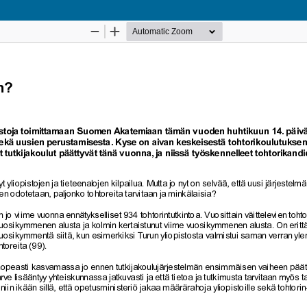
Palvelua ylläpitää
Tieteellisten seurain valtuuskunta
.