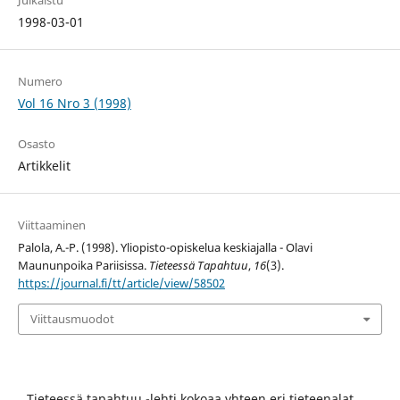
Julkaistu
1998-03-01
Numero
Vol 16 Nro 3 (1998)
Osasto
Artikkelit
Viittaaminen
Palola, A.-P. (1998). Yliopisto-opiskelua keskiajalla - Olavi
Maununpoika Pariisissa.
Tieteessä Tapahtuu
,
16
(3).
https://journal.fi/tt/article/view/58502
Viittausmuodot
Tieteessä tapahtuu -lehti kokoaa yhteen eri tieteenalat.