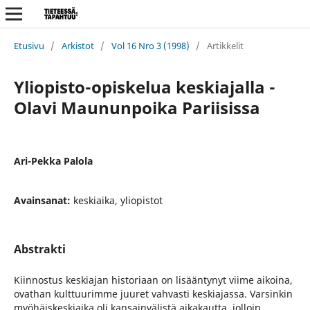
Etusivu
/
Arkistot
/
Vol 16 Nro 3 (1998)
/
Artikkelit
Yliopisto-opiskelua keskiajalla -
Olavi Maununpoika Pariisissa
Ari-Pekka Palola
Avainsanat:
keskiaika, yliopistot
Abstrakti
Kiinnostus keskiajan historiaan on lisääntynyt viime aikoina,
ovathan kulttuurimme juuret vahvasti keskiajassa. Varsinkin
myöhäiskeskiaika oli kansainvälistä aikakautta, jolloin