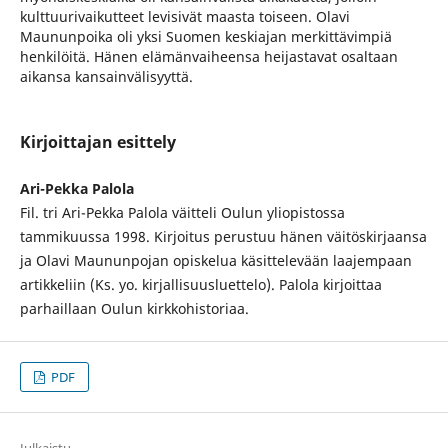
kulttuurivaikutteet levisivät maasta toiseen. Olavi
Maununpoika oli yksi Suomen keskiajan merkittävimpiä
henkilöitä. Hänen elämänvaiheensa heijastavat osaltaan
aikansa kansainvälisyyttä.
Kirjoittajan esittely
Ari-Pekka Palola
Fil. tri Ari-Pekka Palola väitteli Oulun yliopistossa
tammikuussa 1998. Kirjoitus perustuu hänen väitöskirjaansa
ja Olavi Maununpojan opiskelua käsittelevään laajempaan
artikkeliin (Ks. yo. kirjallisuusluettelo). Palola kirjoittaa
parhaillaan Oulun kirkkohistoriaa.
PDF