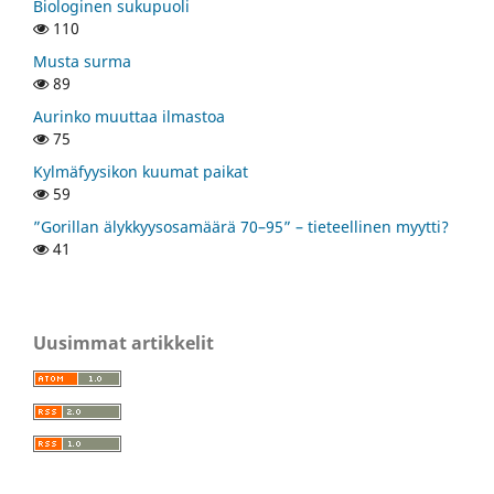
Biologinen sukupuoli
110
Musta surma
89
Aurinko muuttaa ilmastoa
75
Kylmäfyysikon kuumat paikat
59
”Gorillan älykkyysosamäärä 70–95” – tieteellinen myytti?
41
Uusimmat artikkelit