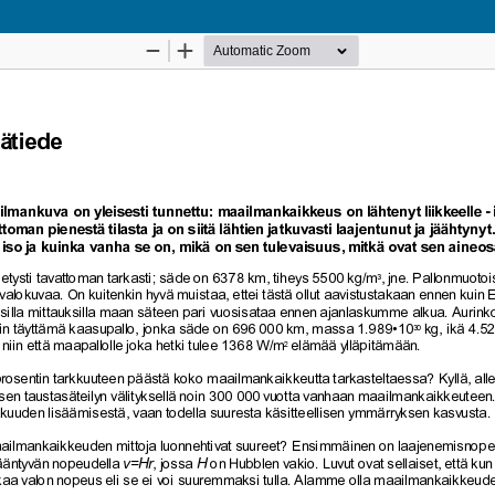
Palvelua ylläpitää
Tieteellisten seurain valtuuskunta
.