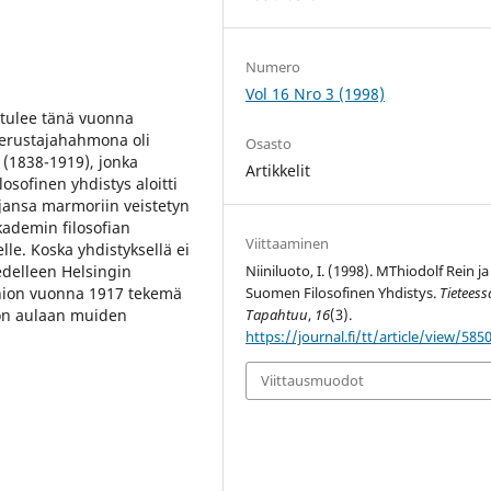
Numero
Vol 16 Nro 3 (1998)
 tulee tänä vuonna
perustajahahmona oli
Osasto
 (1838-1919), jonka
Artikkelit
osofinen yhdistys aloitti
jansa marmoriin veistetyn
kademin filosofian
Viittaaminen
elle. Koska yhdistyksellä ei
edelleen Helsingin
Niiniluoto, I. (1998). MThiodolf Rein ja
arnion vuonna 1917 tekemä
Suomen Filosofinen Yhdistys.
Tieteess
ston aulaan muiden
Tapahtuu
,
16
(3).
https://journal.fi/tt/article/view/585
Viittausmuodot