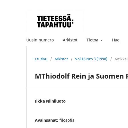
Uusin numero
Arkistot
Tietoa
Hae
Etusivu
/
Arkistot
/
Vol 16 Nro 3 (1998)
/
Artikkel
MThiodolf Rein ja Suomen F
Ilkka Niiniluoto
Avainsanat:
filosofia