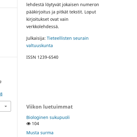
lehdestä löytyvät jokaisen numeron
pääkirjoitus ja pitkät tekstit. Loput
kirjoitukset ovat vain
verkkolehdessä.
Julkaisija:
Tieteellisten seurain
valtuuskunta
ISSN 1239-6540
ä
08
Viikon luetuimmat
Biologinen sukupuoli
104
Musta surma