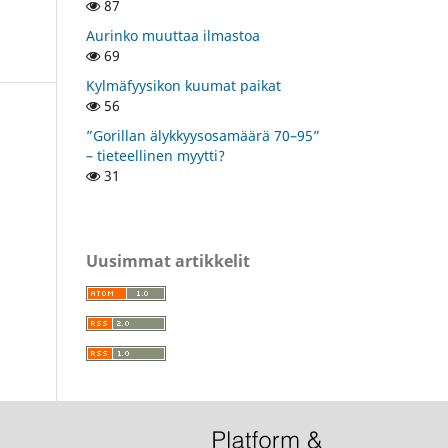
87
Aurinko muuttaa ilmastoa
69
Kylmäfyysikon kuumat paikat
56
”Gorillan älykkyysosamäärä 70–95”
– tieteellinen myytti?
31
Uusimmat artikkelit