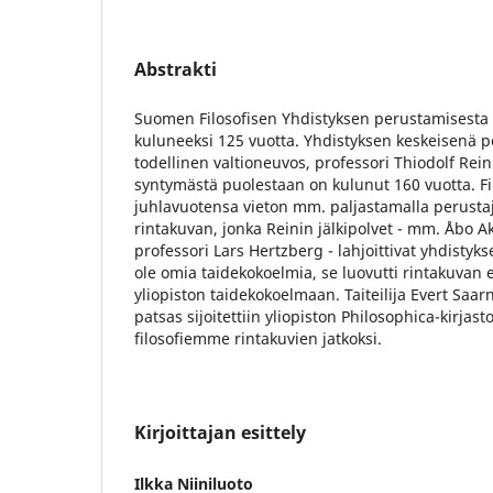
Abstrakti
Suomen Filosofisen Yhdistyksen perustamisesta
kuluneeksi 125 vuotta. Yhdistyksen keskeisenä 
todellinen valtioneuvos, professori Thiodolf Rein
syntymästä puolestaan on kulunut 160 vuotta. Fil
juhlavuotensa vieton mm. paljastamalla perusta
rintakuvan, jonka Reinin jälkipolvet - mm. Åbo A
professori Lars Hertzberg - lahjoittivat yhdistyks
ole omia taidekokoelmia, se luovutti rintakuvan 
yliopiston taidekokoelmaan. Taiteilija Evert Sa
patsas sijoitettiin yliopiston Philosophica-kirja
filosofiemme rintakuvien jatkoksi.
Kirjoittajan esittely
Ilkka Niiniluoto