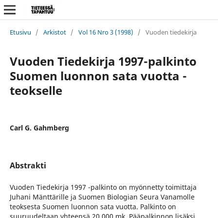
Etusivu
/
Arkistot
/
Vol 16 Nro 3 (1998)
/
Vuoden tiedekirja
Vuoden Tiedekirja 1997-palkinto
Suomen luonnon sata vuotta -
teokselle
Carl G. Gahmberg
Abstrakti
Vuoden Tiedekirja 1997 -palkinto on myönnetty toimittaja
Juhani Mänttärille ja Suomen Biologian Seura Vanamolle
teoksesta Suomen luonnon sata vuotta. Palkinto on
suuruudeltaan yhteensä 20 000 mk. Pääpalkinnon lisäksi