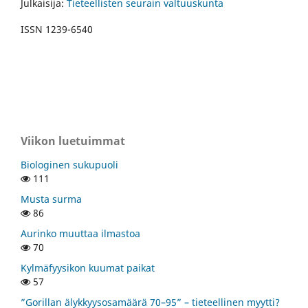
Julkaisija:
Tieteellisten seurain valtuuskunta
ISSN 1239-6540
Viikon luetuimmat
Biologinen sukupuoli
111
Musta surma
86
Aurinko muuttaa ilmastoa
70
Kylmäfyysikon kuumat paikat
57
”Gorillan älykkyysosamäärä 70–95” – tieteellinen myytti?