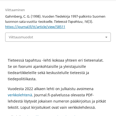
Viittaaminen
Gahmberg, C. G. (1998). Vuoden Tiedekirja 1997-palkinto Suomen
luonnon sata vuotta -teokselle.
Tieteessä Tapahtuu
,
16
(3).
https://journal.fi/tt/article/view/58511
Viittausmuodot
Tieteessä tapahtuu -lehti kokoaa yhteen eri tieteenalat.
Se on foorumi ajankohtaisille ja yleistajuisille
tiedeartikkeleille sekä keskustelulle tieteestä ja
tiedepolitiikasta.
Vuodesta 2022 alkaen lehti on julkaistu avoimena
verkkolehtenä
. Journal.fi-palvelussa olevasta PDF-
lehdestä löytyvät jokaisen numeron pääkirjoitus ja pitkät
tekstit. Loput kirjoitukset ovat vain verkkolehdessä.