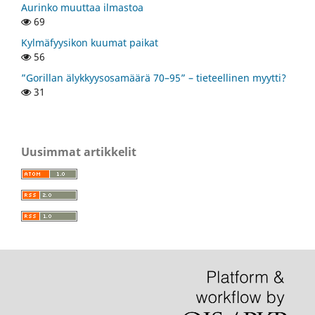
Aurinko muuttaa ilmastoa
69
Kylmäfyysikon kuumat paikat
56
”Gorillan älykkyysosamäärä 70–95” – tieteellinen myytti?
31
Uusimmat artikkelit