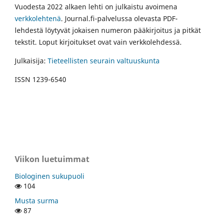
Vuodesta 2022 alkaen lehti on julkaistu avoimena
verkkolehtenä
. Journal.fi-palvelussa olevasta PDF-
lehdestä löytyvät jokaisen numeron pääkirjoitus ja pitkät
tekstit. Loput kirjoitukset ovat vain verkkolehdessä.
Julkaisija:
Tieteellisten seurain valtuuskunta
ISSN 1239-6540
Viikon luetuimmat
Biologinen sukupuoli
104
Musta surma
87