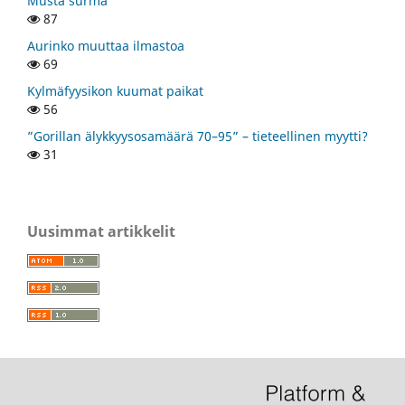
Musta surma
87
Aurinko muuttaa ilmastoa
69
Kylmäfyysikon kuumat paikat
56
”Gorillan älykkyysosamäärä 70–95” – tieteellinen myytti?
31
Uusimmat artikkelit