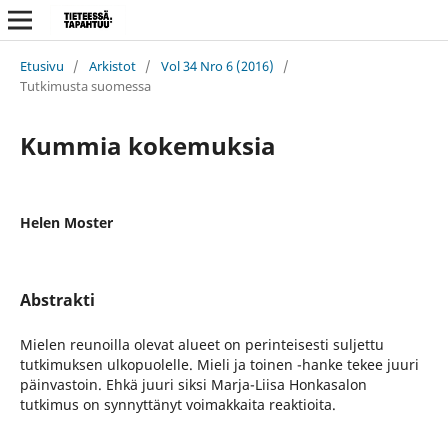
Etusivu
/
Arkistot
/
Vol 34 Nro 6 (2016)
/
Tutkimusta suomessa
Kummia kokemuksia
Helen Moster
Abstrakti
Mielen reunoilla olevat alueet on perinteisesti suljettu
tutkimuksen ulkopuolelle. Mieli ja toinen -hanke tekee juuri
päinvastoin. Ehkä juuri siksi Marja-Liisa Honkasalon
tutkimus on synnyttänyt voimakkaita reaktioita.