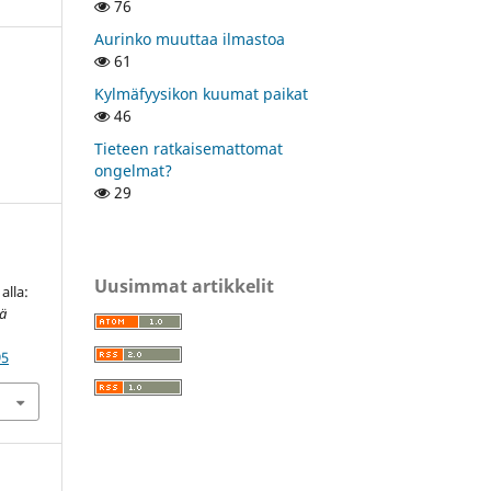
76
Aurinko muuttaa ilmastoa
61
Kylmäfyysikon kuumat paikat
46
Tieteen ratkaisemattomat
ongelmat?
29
Uusimmat artikkelit
alla:
sä
95