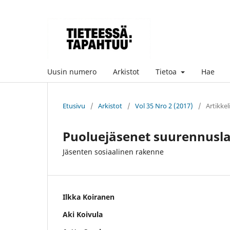
Uusin numero
Arkistot
Tietoa
Hae
Etusivu
/
Arkistot
/
Vol 35 Nro 2 (2017)
/
Artikkel
Puoluejäsenet suurennuslas
Jäsenten sosiaalinen rakenne
Ilkka Koiranen
Aki Koivula