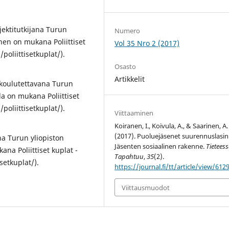
ojektitutkijana Turun
Numero
nen on mukana Poliittiset
Vol 35 Nro 2 (2017)
poliittisetkuplat/).
Osasto
Artikkelit
rikoulutettavana Turun
la on mukana Poliittiset
poliittisetkuplat/).
Viittaaminen
Koiranen, I., Koivula, A., & Saarinen, A.
(2017). Puoluejäsenet suurennuslasin 
na Turun yliopiston
Jäsenten sosiaalinen rakenne.
Tietees
na Poliittiset kuplat -
Tapahtuu
,
35
(2).
setkuplat/).
https://journal.fi/tt/article/view/612
Viittausmuodot