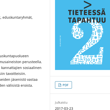
et, eduskuntaryhmät,
eduskuntapuolueen
imusaineiston perusteella.
 kannattajien sosiaalinen
n tavoitteisiin.
lueiden jäsenistö vastaa
PDF
en välisistä eroista.
Julkaistu
2017-03-23