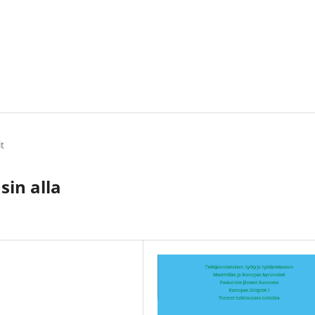
it
in alla