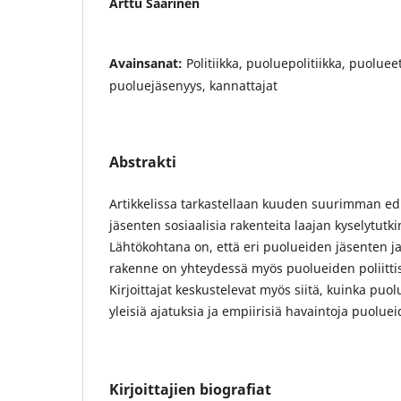
Arttu Saarinen
Avainsanat:
Politiikka, puoluepolitiikka, puolue
puoluejäsenyys, kannattajat
Abstrakti
Artikkelissa tarkastellaan kuuden suurimman 
jäsenten sosiaalisia rakenteita laajan kyselytutk
Lähtökohtana on, että eri puolueiden jäsenten ja
rakenne on yhteydessä myös puolueiden poliittisii
Kirjoittajat keskustelevat myös siitä, kuinka puo
yleisiä ajatuksia ja empiirisiä havaintoja puolueid
Kirjoittajien biografiat