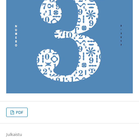
PDF
Julkaistu