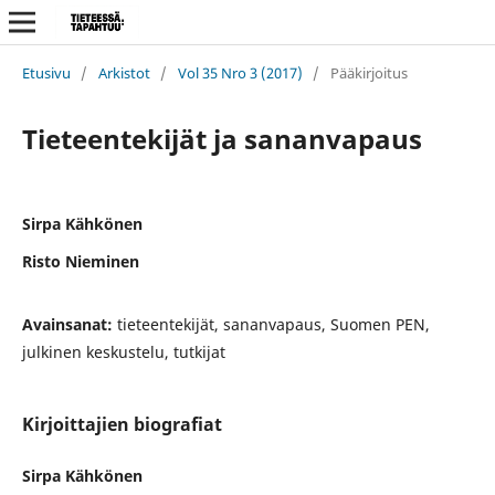
Etusivu
/
Arkistot
/
Vol 35 Nro 3 (2017)
/
Pääkirjoitus
Tieteentekijät ja sananvapaus
Sirpa Kähkönen
Risto Nieminen
Avainsanat:
tieteentekijät, sananvapaus, Suomen PEN,
julkinen keskustelu, tutkijat
Kirjoittajien biografiat
Sirpa Kähkönen