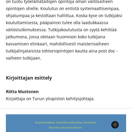
on tuotu työelämätaitojen opintoja oman väitösaiheen
opintojen ohelle. Koulutus on entistä systemaattisempaa,
ohjatumpaa ja kestoltaan hallittua. Koska kyse on tutkijaksi
kouluttamisesta, pääpainon tulee olla laadukkaassa
väitöstutkimuksessa. Tutkijakoulutusta on syytä kehittää
jatkumona, jossa otetaan huomioon koko tutkijana
kasvamisen elinkaari, mahdollisesti maisterivaiheen
tutkijalinjalaisista tohtoriopintojen kautta aina post doc -
vaiheen tutkijaan.
Kirjoittajan esittely
Riitta Mustonen
Kirjoittaja on Turun yliopiston kehitysjohtaja.