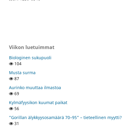
Viikon luetuimmat
Biologinen sukupuoli
104
Musta surma
87
Aurinko muuttaa ilmastoa
69
Kylmäfyysikon kuumat paikat
56
”Gorillan älykkyysosamäärä 70–95” – tieteellinen myytti?
31