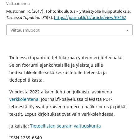
Viittaaminen
Mustonen, R. (2017). Tohtorikoulutus – yhteistyöllä huipputuloksia.
Tieteessä Tapahtuu
,
35
(3).
https://journal.fi/tt/article/view/63462
Viittausmuodot
Tieteessä tapahtuu -lehti kokoaa yhteen eri tieteenalat.
Se on foorumi ajankohtaisille ja yleistajuisille
tiedeartikkeleille sekä keskustelulle tieteestä ja
tiedepolitiikasta.
Vuodesta 2022 alkaen lehti on julkaistu avoimena
verkkolehtenä
. Journal.fi-palvelussa olevasta PDF-
lehdestä löytyvät jokaisen numeron pääkirjoitus ja pitkät
tekstit. Loput kirjoitukset ovat vain verkkolehdessä.
Julkaisija:
Tieteellisten seurain valtuuskunta
ISSN 1239-6540