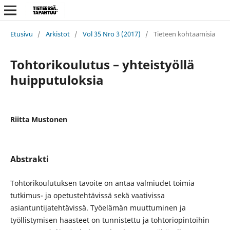
Etusivu
/
Arkistot
/
Vol 35 Nro 3 (2017)
/
Tieteen kohtaamisia
Tohtorikoulutus – yhteistyöllä
huipputuloksia
Riitta Mustonen
Abstrakti
Tohtorikoulutuksen tavoite on antaa valmiudet toimia
tutkimus- ja opetustehtävissä sekä vaativissa
asiantuntijatehtävissä. Työelämän muuttuminen ja
työllistymisen haasteet on tunnistettu ja tohtoriopintoihin