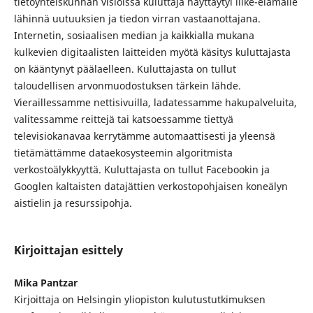
tietoyhteiskunnan visioissa kuluttaja näyttäytyi liike-elämälle
lähinnä uutuuksien ja tiedon virran vastaanottajana.
Internetin, sosiaalisen median ja kaikkialla mukana
kulkevien digitaalisten laitteiden myötä käsitys kuluttajasta
on kääntynyt päälaelleen. Kuluttajasta on tullut
taloudellisen arvonmuodostuksen tärkein lähde.
Vieraillessamme nettisivuilla, ladatessamme hakupalveluita,
valitessamme reittejä tai katsoessamme tiettyä
televisiokanavaa kerrytämme automaattisesti ja yleensä
tietämättämme dataekosysteemin algoritmista
verkostoälykkyyttä. Kuluttajasta on tullut Facebookin ja
Googlen kaltaisten datajättien verkostopohjaisen koneälyn
aistielin ja resurssipohja.
Kirjoittajan esittely
Mika Pantzar
Kirjoittaja on Helsingin yliopiston kulutustutkimuksen