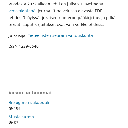
Vuodesta 2022 alkaen lehti on julkaistu avoimena
verkkolehtenä
. Journal.fi-palvelussa olevasta PDF-
lehdestä löytyvät jokaisen numeron pääkirjoitus ja pitkät
tekstit. Loput kirjoitukset ovat vain verkkolehdessä.
Julkaisija:
Tieteellisten seurain valtuuskunta
ISSN 1239-6540
Viikon luetuimmat
Biologinen sukupuoli
104
Musta surma
87