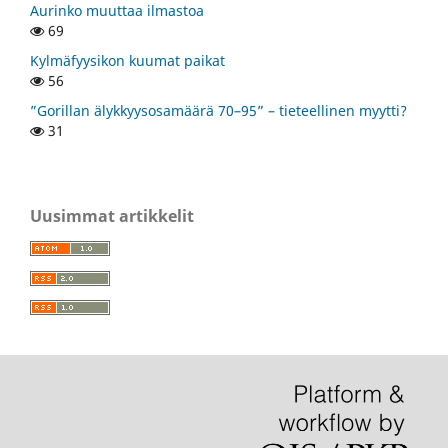
Aurinko muuttaa ilmastoa
69
Kylmäfyysikon kuumat paikat
56
”Gorillan älykkyysosamäärä 70–95” – tieteellinen myytti?
31
Uusimmat artikkelit