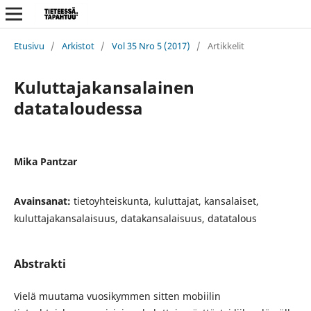
Etusivu
/
Arkistot
/
Vol 35 Nro 5 (2017)
/
Artikkelit
Kuluttajakansalainen
datataloudessa
Mika Pantzar
Avainsanat:
tietoyhteiskunta, kuluttajat, kansalaiset,
kuluttajakansalaisuus, datakansalaisuus, datatalous
Abstrakti
Vielä muutama vuosikymmen sitten mobiilin