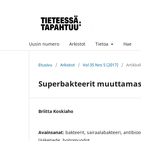
Uusin numero
Arkistot
Tietoa
Hae
Etusivu
/
Arkistot
/
Vol 35 Nro 5 (2017)
/
Artikkel
Superbakteerit muuttama
Briitta Koskiaho
Avainsanat:
bakteerit, sairaalabakteeri, antibioot
lääketiede, hoitomuodot