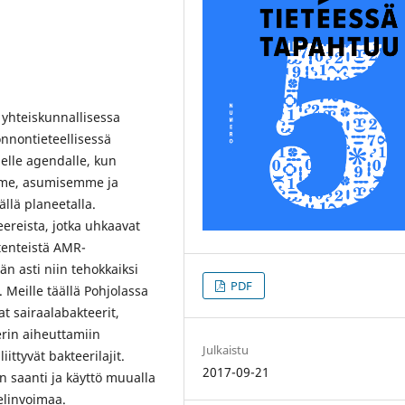
 yhteiskunnallisessa
onnontieteellisessä
elle agendalle, kun
me, asumisemme ja
llä planeetalla.
ereista, jotka uhkaavat
tenteistä AMR-
än asti niin tehokkaiksi
PDF
. Meille täällä Pohjolassa
at sairaalabakteerit,
erin aiheuttamiin
Julkaistu
iittyvät bakteerilajit.
2017-09-21
n saanti ja käyttö muualla
elinvoimaa.