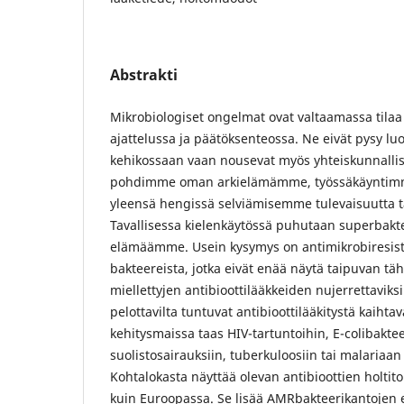
Abstrakti
Mikrobiologiset ongelmat ovat valtaamassa tilaa
ajattelussa ja päätöksenteossa. Ne eivät pysy lu
kehikossaan vaan nousevat myös yhteiskunnallis
pohdimme oman arkielämämme, työssäkäyntim
yleensä hengissä selviämisemme tulevaisuutta tä
Tavallisessa kielenkäytössä puhutaan superbakte
elämäämme. Usein kysymys on antimikrobiresis
bakteereista, jotka eivät enää näytä taipuvan täh
miellettyjen antibioottilääkkeiden nujerrettaviksi
pelottavilta tuntuvat antibioottilääkitystä kaihtav
kehitysmaissa taas HIV-tartuntoihin, E-colibakte
suolistosairauksiin, tuberkuloosiin tai malariaan l
Kohtalokasta näyttää olevan antibioottien holtito
kuin Euroopassa. Se lisää AMRbakteerikantojen 