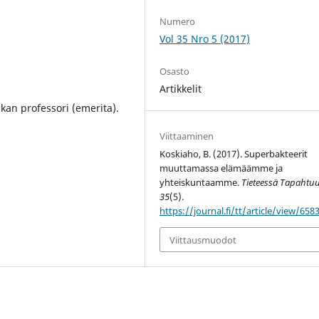
Numero
Vol 35 Nro 5 (2017)
Osasto
Artikkelit
ikan professori (emerita).
Viittaaminen
Koskiaho, B. (2017). Superbakteerit
muuttamassa elämäämme ja
yhteiskuntaamme.
Tieteessä Tapahtu
35
(5).
https://journal.fi/tt/article/view/658
Viittausmuodot