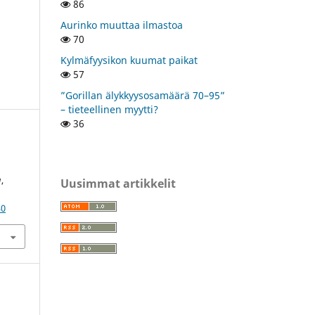
86
Aurinko muuttaa ilmastoa
70
Kylmäfyysikon kuumat paikat
57
”Gorillan älykkyysosamäärä 70–95”
– tieteellinen myytti?
36
u
,
Uusimmat artikkelit
30