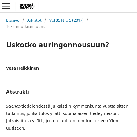
Etusivu
/
Arkistot
/
Vol 35 Nro 5 (2017)
/
Tekstintutkijan tuumat
Uskotko auringonnousuun?
Vesa Heikkinen
Abstrakti
Science
-tiedelehdessä julkaistiin kymmenkunta vuotta sitten
tutkimus, jonka tulos yllätti suomalaisen tiedeyhteisön.
Julkaistiin ja yllätti, jos on luottaminen tuolloiseen Ylen
uutiseen.