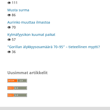
111
Musta surma
86
Aurinko muuttaa ilmastoa
70
Kylmäfyysikon kuumat paikat
57
”Gorillan älykkyysosamäärä 70–95” – tieteellinen myytti?
36
Uusimmat artikkelit