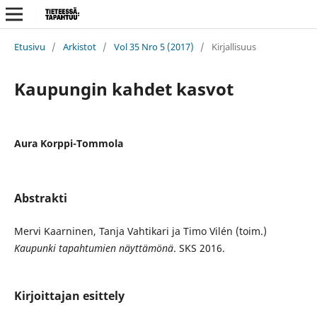
Etusivu
/
Arkistot
/
Vol 35 Nro 5 (2017)
/
Kirjallisuus
Kaupungin kahdet kasvot
Aura Korppi-Tommola
Abstrakti
Mervi Kaarninen, Tanja Vahtikari ja Timo Vilén (toim.)
Kaupunki tapahtumien näyttämönä
. SKS 2016.
Kirjoittajan esittely