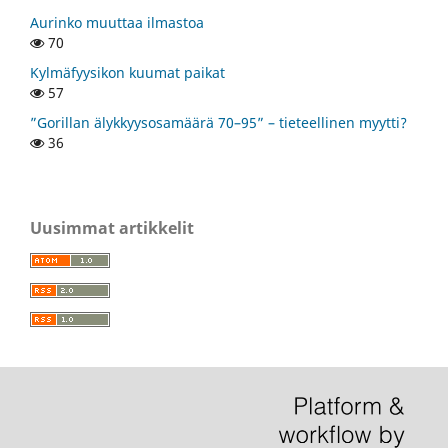
Aurinko muuttaa ilmastoa
70
Kylmäfyysikon kuumat paikat
57
”Gorillan älykkyysosamäärä 70–95” – tieteellinen myytti?
36
Uusimmat artikkelit