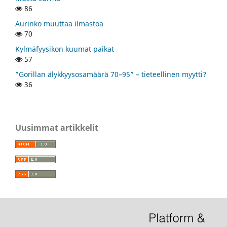
86
Aurinko muuttaa ilmastoa
70
Kylmäfyysikon kuumat paikat
57
”Gorillan älykkyysosamäärä 70–95” – tieteellinen myytti?
36
Uusimmat artikkelit