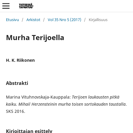
Etusivu
/
Arkistot
/
Vol 35 Nro 5 (2017)
/
Kirjallisuus
Murha Terijoella
H. K. Riikonen
Abstrakti
Marina Vituhnovskaja-Kauppala:
Terijoen laukausten pitkä
kaiku. Mihail Herzensteinin murha toisen sortokauden taustalla
.
SKS 2016.
Kirjoittajan esittely